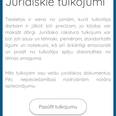
Juridiskie tulkojumi
Tieslietas ir viena no jomām, kurā tulkotāja
darbam ir jābūt ļoti precīzam, jo kļūdas var
maksāt dārgi. Juridiska rakstura tulkojumi var
būt ļoti sausi un tehniski, piemēram, standartizēti
līgumi un noteikumi, kā arī ārkārtīgi emocionāli
un prasīt no tulkotāja spēju distancēties no
tēmas smaguma.
Mēs tulkojam visu veidu juridiskos dokumentus.
Pēc nepieciešamības nodrošinām notāra
apliecinājumu.
Pasūtīt tulkojumu