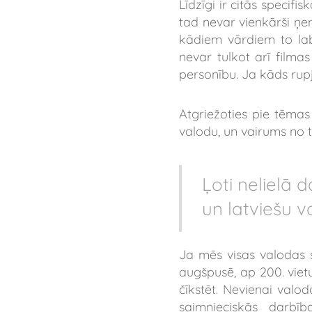
Līdzīgi ir citās specif
tad nevar vienkārši ņem
kādiem vārdiem to labā
nevar tulkot arī filmas
personību. Ja kāds rupj
Atgriežoties pie tēmas
valodu, un vairums no 
Ļoti nelielā 
un latviešu va
Ja mēs visas valodas s
augšpusē, ap 200. viet
čīkstēt. Nevienai valod
saimnieciskās darbīb