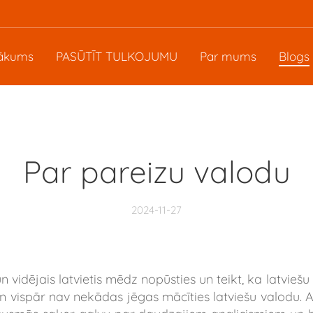
ākums
PASŪTĪT TULKOJUMU
Par mums
Blogs
Par pareizu valodu
2024-11-27
 un vidējais latvietis mēdz nopūsties un teikt, ka latvie
 un vispār nav nekādas jēgas mācīties latviešu valodu. 