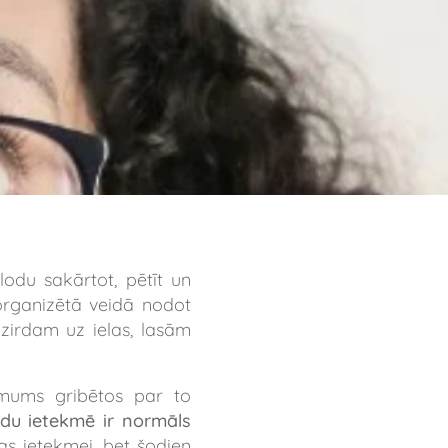
lodu sakārtot, pētīt un
 organizētā veidā nodot
irdam uz ielas, lasām
 mums gribētos par to
du ietekmē ir normāls
as ietekmei, bet šodien