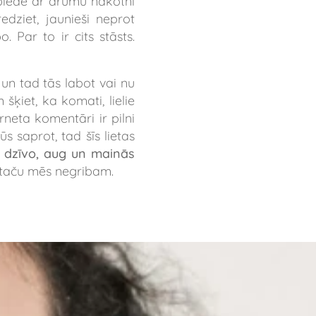
 biedē ar drūmu nākotni
redziet, jaunieši neprot
. Par to ir cits stāsts.
un tad tās labot vai nu
šķiet, ka komati, lielie
rneta komentāri ir pilni
ūs saprot, tad šīs lietas
ā dzīvo, aug un mainās
to taču mēs negribam.