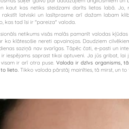
 šausmās saķer galvu par daudzajiem anglicismiem un
en kaut kas netiks steidzami darīts lietas labā. Jo, 
i, rakstīt latviski un lasītprasme arī dažam labam klibo
, kas tad īsi ir "pareiza" valoda.
esionāls netikums visās malās pamanīt valodas kļūdas 
ar ko klātesošie nereti apvainojas. Daudziem cilvēkiem 
kdienas saziņā nav svarīgas. Tāpēc čati, e-pasti un inte
r iespējams saprast tikai aptuveni. Ja jūs gribat, lai j
 visam ir arī otra puse.
Valoda ir dzīvs organisms, t
to lieto.
Tikko valoda pārstāj mainīties, tā mirst, un 