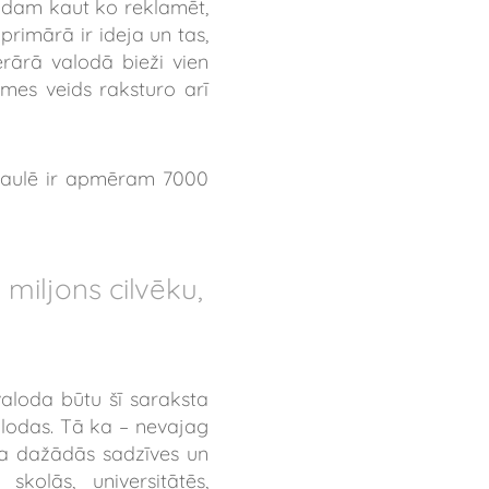
 kādam kaut ko reklamēt,
primārā ir ideja un tas,
erārā valodā bieži vien
ksmes veids raksturo arī
Pasaulē ir apmēram 7000
miljons cilvēku,
valoda būtu šī saraksta
alodas. Tā ka – nevajag
tota dažādās sadzīves un
kolās, universitātēs,