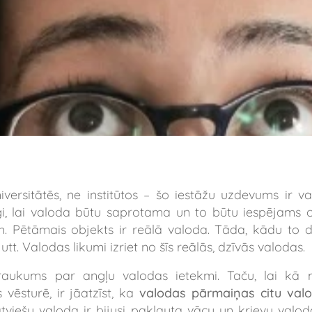
ersitātēs, ne institūtos – šo iestāžu uzdevums ir va
īgi, lai valoda būtu saprotama un to būtu iespējams
Pētāmais objekts ir reālā valoda. Tāda, kādu to dz
 utt. Valodas likumi izriet no šīs reālās, dzīvās valodas.
atraukums par angļu valodas ietekmi. Taču, lai kā
s vēsturē, ir jāatzīst, ka
valodas pārmaiņas citu valo
atviešu valoda ir bijusi pakļauta vācu un krievu valod