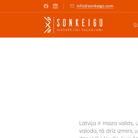
info@sonkeigo.com
S
Latvija ir maza valsts,
valoda, tā drīz izmirs,