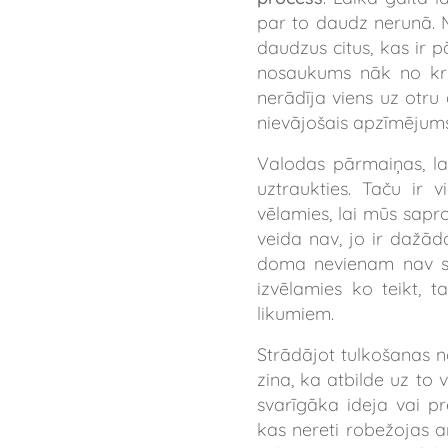
par to daudz nerunā. 
daudzus citus, kas ir
nosaukums nāk no krie
nerādīja viens uz otru 
nievājošais apzīmējums 
Valodas pārmaiņas, lai
uztraukties. Taču ir 
vēlamies, lai mūs sapr
veida nav, jo ir dažāda
doma nevienam nav sap
izvēlamies ko teikt, t
likumiem.
Strādājot tulkošanas no
zina, ka atbilde uz to 
svarīgāka ideja vai pre
kas nereti robežojas ar