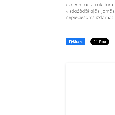
uzņēmumos, rakstām g
visdažādākajās jomās. 
nepieciešams izdomāt 
Share