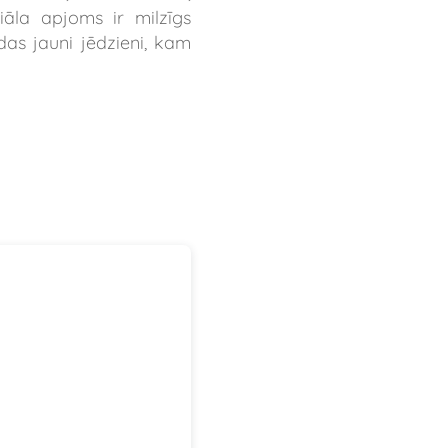
āla apjoms ir milzīgs
das jauni jēdzieni, kam