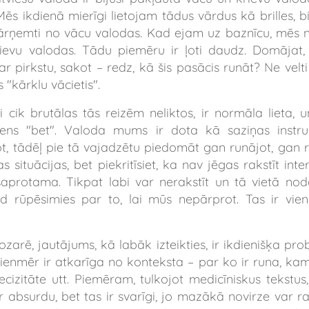
Mēs ikdienā mierīgi lietojam tādus vārdus kā
brilles
,
b
 pārņemti no vācu valodas. Kad ejam uz
baznīcu
, mēs 
vu valodas. Tādu piemēru ir ļoti daudz. Domājat, k
ar pirkstu, sakot – redz, kā šis pasācis runāt? Ne velt
"kārklu vācietis".
 cik brutālas tās reizēm neliktos, ir normāla lieta, 
viens "bet". Valoda mums ir dota kā saziņas instr
ot, tādēļ pie tā vajadzētu piedomāt gan runājot, gan r
s situācijas, bet piekritīsiet, ka nav jēgas rakstīt in
rotama. Tikpat labi var nerakstīt un tā vietā noda
ad rūpēsimies par to, lai mūs nepārprot. Tas ir vie
zarē, jautājums, kā labāk izteikties, ir ikdienišķa probl
vienmēr ir atkarīga no konteksta – par ko ir runa, kam 
cizitāte utt. Piemēram, tulkojot medicīniskus tekstus,
 absurdu, bet tas ir svarīgi, jo mazākā novirze var ra