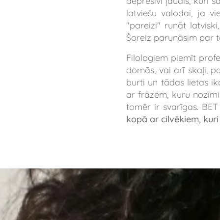
depresīvi ļaudis, kuri
latviešu valodai, ja vi
"pareizi" runāt latvisk
Šoreiz parunāsim par to
Filologiem piemīt prof
domās, vai arī skaļi, p
burti un tādas lietas i
ar frāzēm, kuru nozīmi i
tomēr ir svarīgas. BET
kopā ar cilvēkiem, kuri 