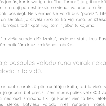
iskās jomās, kur ir svarīga drošība. Turpretī, ja gribam
t un rupji pārnest tekstu no vienas valodas otrā. Šeit 
k pasniegt. Ne vienmēr šie vārdi būs "pareizi". Lit
 un seriālus, jo cilvēki runā tā, kā viņi runā, un iztei
i lamājas, tad tikpat rupji tam ir jābūt tulkojumā.
 "latviešu valoda drīz izmirs", nedaudz statistikas. 
tām patiešām ir uz izmiršanas robežas.
daļā pasaules valodu runā vairāk nekā 
loda ir to vidū.
arindotu sarakstā pēc runātāju skaita, tad latviešu 
u, ja gribam būt precīzi. Zem mums paliek vēl 6800 v
ai nedraud izmiršana tik ilgi, kamēr vien tā tiek lie
as sfērās. Latviešu valodā mēs runājam mājās, s