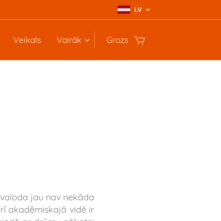
LV
Veikals
Vairāk
Grozs
šu valoda jau nav nekāda
Arī akadēmiskajā vidē ir