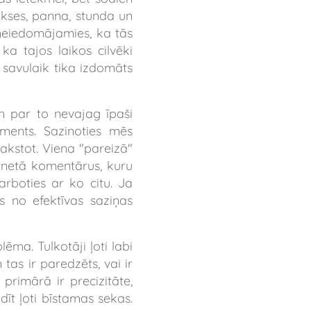
ikses, panna
,
stunda
un
neiedomājamies, ka tās
a tajos laikos cilvēki
i savulaik tika izdomāts
un par to nevajag īpaši
uments. Sazinoties mēs
akstot. Viena "pareizā"
ternetā komentārus, kuru
rboties ar ko citu. Ja
ns no efektīvas saziņas
ēma. Tulkotāji ļoti labi
tas ir paredzēts, vai ir
 primārā ir precizitāte,
dīt ļoti bīstamas sekas.