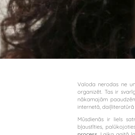
Valoda nerodas ne univ
organizēt. Tas ir svar
nākamajām paaudzēm. 
internetā, daiļliteratūrā
Mūsdienās ir liels s
bļaustīties, palūkojotie
process
. Laika gaitā l