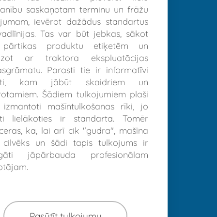
anību saskaņotam terminu un frāžu
tojumam, ievērot dažādus standartus
adlīnijas. Tas var būt jebkas, sākot
pārtikas produktu etiķetēm un
dzot ar traktora ekspluatācijas
sgrāmatu. Parasti tie ir informatīvi
sti, kam jābūt skaidriem un
rotamiem. Šādiem tulkojumiem plaši
 izmantoti mašīntulkošanas rīki, jo
sti lielākoties ir standarta. Tomēr
ceras, ka, lai arī cik "gudra", mašīna
 cilvēks un šādi tapis tulkojums ir
igāti jāpārbauda profesionālam
otājam.
Pasūtīt tulkojumu