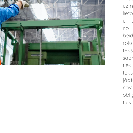
uzm
lie
un v
no 
bei
roka
tek
sap
tiek
tek
jāat
nav
obl
tulk