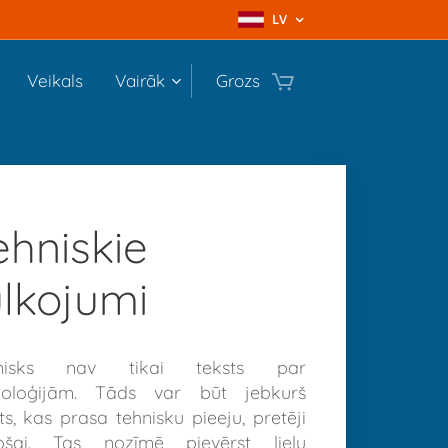
LV
Veikals
Vairāk
Grozs
ehniskie
ulkojumi
nisks nav tikai teksts par
noloģijām. Tāds var būt jebkurš
ts, kas prasa tehnisku pieeju, pretēji
ošai. Tas nozīmē pievērst lielu