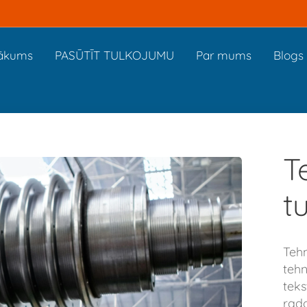
ākums
PASŪTĪT TULKOJUMU
Par mums
Blogs
T
t
Teh
teh
teks
rad